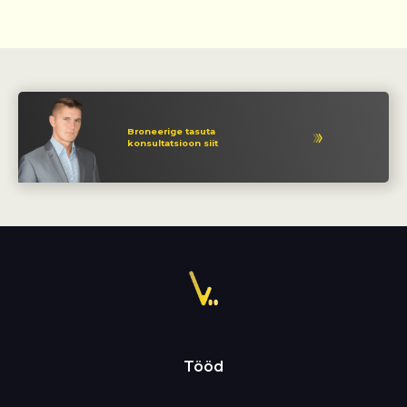
Broneerige tasuta
konsultatsioon siit
Tööd