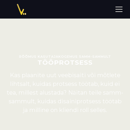
RÕÕMUS KASUTAJAKOGEMUS SAMM-SAMMULT
TÖÖPROTSESS
Kas plaanite uut veebisaiti või mõtlete
lihtsalt, kuidas protsess töötab, kuid ei
tea, millest alustada? Näitan teile samm-
sammult, kuidas disainiprotsess töötab
ja milline on kliendi roll selles.