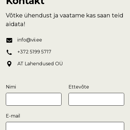
Kontakt
Võtke ühendust ja vaatame kas saan teid
aidata!
info@vii.ee
+372 5199 5717
AT Lahendused OÜ
Nimi
Ettevõte
E-mail