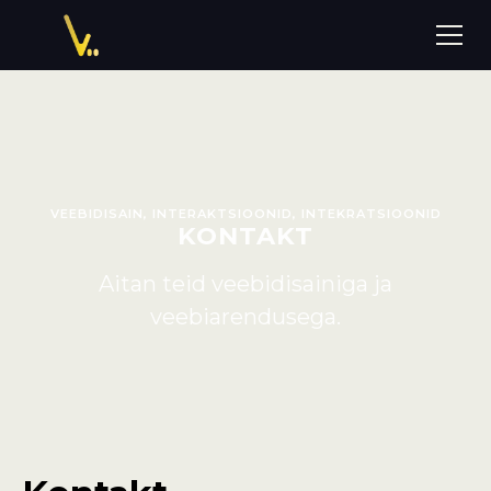
VEEBIDISAIN, INTERAKTSIOONID, INTEKRATSIOONID
KONTAKT
Aitan teid veebidisainiga ja
veebiarendusega.